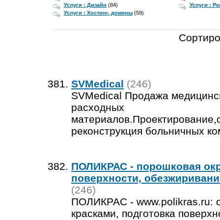
Услуги : Дизайн
(84)
Услуги : Р
Услуги : Хостинг, домены
(59)
Сортиро
SVMedical
(246)
SVMedical Продажа медицинс
расходных
материалов.Проектирование,с
реконструкция больничных ко
ПОЛИКРАС - порошковая окр
поверхности, обезжиривани
(246)
ПОЛИКРАС - www.polikras.ru:
красками, подготовка поверхн