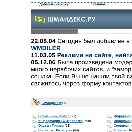
:
Добавить ссылку
:
:
Каталог
:
22.08.04
Сегодня был добавлен в 
WMDILER
11.03.05
Реклама на сайте
,
найт
05.12.06
Была произведена модер
много нерабочих сайтов, и "замо
ссылка. Если Вы не нашли свой са
свяжитесь через форму контактов
»
Шмандекс.ру
Временный раздел
(27)
Информаци
Информация : О заработке
(308)
Информаци
Отдых : Туризм
(21)
Сервисы :
Сервисы : Раскрутка
(64)
Товары : 