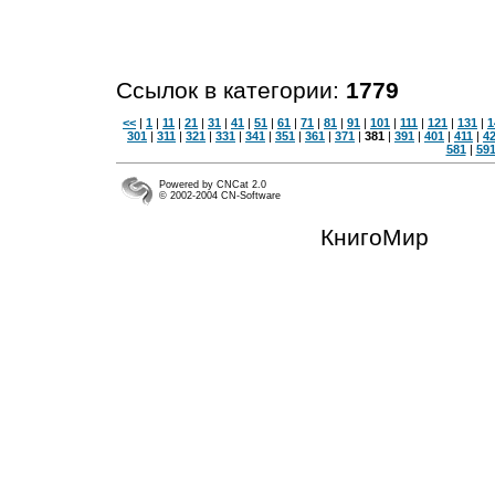
Ссылок в категории:
1779
<<
|
1
|
11
|
21
|
31
|
41
|
51
|
61
|
71
|
81
|
91
|
101
|
111
|
121
|
131
|
1
301
|
311
|
321
|
331
|
341
|
351
|
361
|
371
|
381
|
391
|
401
|
411
|
4
581
|
59
Powered by CNCat 2.0
© 2002-2004 CN-Software
КнигоМир