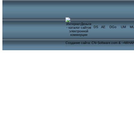
DS
AE
DGo
UM
M
Создание сайта: CN-Software.com & -=MIHA