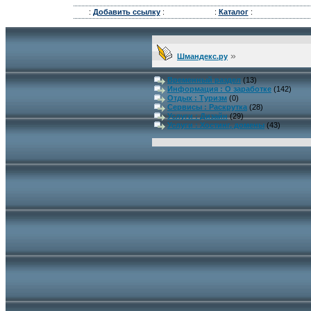
:
Добавить ссылку
:
:
Каталог
:
»
Шмандекс.ру
Временный раздел
(13)
Информация : О заработке
(142)
Отдых : Туризм
(0)
Сервисы : Раскрутка
(28)
Услуги : Дизайн
(29)
Услуги : Хостинг, домены
(43)