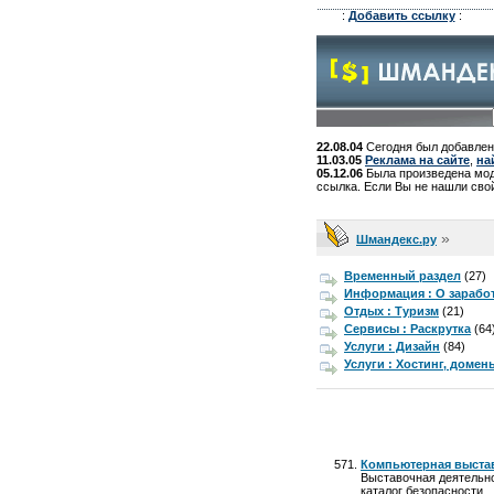
:
Добавить ссылку
:
22.08.04
Сегодня был добавлен
11.03.05
Реклама на сайте
,
на
05.12.06
Была произведена моде
ссылка. Если Вы не нашли свой
»
Шмандекс.ру
Временный раздел
(27)
Информация : О зарабо
Отдых : Туризм
(21)
Сервисы : Раскрутка
(64
Услуги : Дизайн
(84)
Услуги : Хостинг, домен
Компьютерная выстав
Выставочная деятельно
каталог безопасности