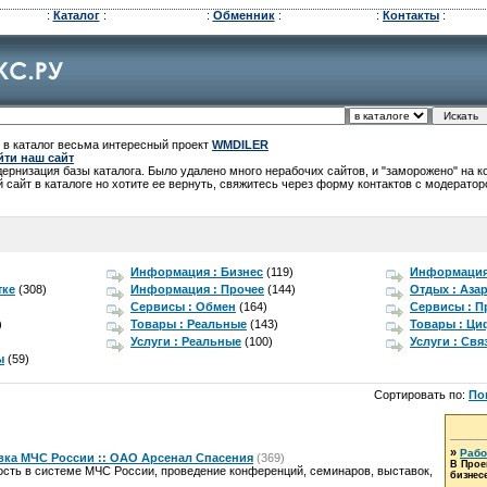
:
Каталог
:
:
Обменник
:
:
Контакты
:
 в каталог весьма интересный проект
WMDILER
йти наш сайт
рнизация базы каталога. Было удалено много нерабочих сайтов, и "заморожено" на 
 сайт в каталоге но хотите ее вернуть, свяжитесь через форму контактов с модератор
Информация : Бизнес
(119)
Информация 
тке
(308)
Информация : Прочее
(144)
Отдых : Аза
Сервисы : Обмен
(164)
Сервисы : П
)
Товары : Реальные
(143)
Товары : Ц
Услуги : Реальные
(100)
Услуги : Свя
ы
(59)
Сортировать по:
По
»
Рабо
ка МЧС России :: ОАО Арсенал Спасения
(369)
В Прое
сть в системе МЧС России, проведение конференций, семинаров, выставок,
бизнесе