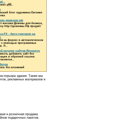
l...
рвис р...
т
еский блог художника Евгения
ева
зин доменов рф
ет магазин Домены для бизнеса,
есу http://доменны.Рф продаёт
ka-FX - Авто-торговля на
с
ля на форекс в автоматическом
е с помощью программных
. П...
й каталог сайтов Resource
ность добавить сайт без
рации и обратной ссылки.
твляется...
боток
тать без вложений
экстерьера здания. Также мы
зиток, рекламных материалов и
вая и розничная продажа.
йнов подарочных пакетов.