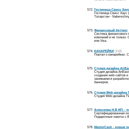
Гостиница Свисс Хаус
Гостиница Свисс Хаус (
Татарстан - Naberezhnye
Финансовый беттинг
Система финансового бе
компаний и не только. 
или Visa.
КАНАРЕЙКИ
(119)
Портал о канарейках. 
Студия дизайна ArtEa
Студия дизайна ArtEast
создания web-сайтов и
занимаемся разработко
баннеров.
Студия Web-дизайна T
Студия Web-дизайна TW
Алексеева Н.В ИП. - 
Сертифицированная под
Подарочные пакеты с В
MasterCash - новые п