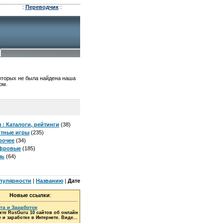
:
Переводчик
:
которых не была найдена наша
ом.
: Каталоги, рейтинги
(38)
ртные игры
(235)
рочее
(34)
ифровые
(185)
зь
(64)
пулярности
|
Названию
|
Дате
Новые ссылки
:
та и Заработок
кте RusGuru 10 сайтов об онлайн
 и заработке в Интернете. Виде...