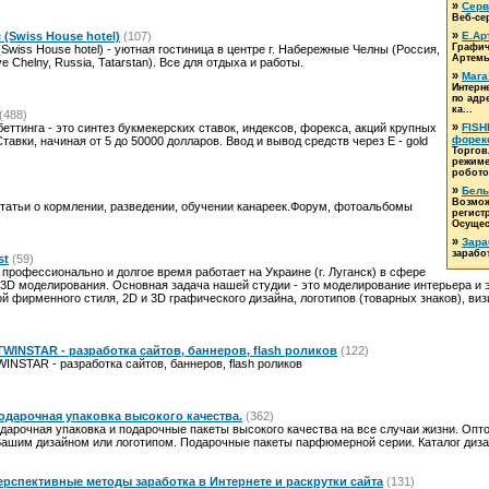
»
Серви
Веб-се
»
 (Swiss House hotel)
(107)
Е.Ар
Графич
Swiss House hotel) - уютная гостиница в центре г. Набережные Челны (Россия,
Артемь
 Chelny, Russia, Tatarstan). Все для отдыха и работы.
»
Мага
Интерн
по адр
ка...
(488)
»
ттинга - это синтез букмекерских ставок, индексов, форекса, акций крупных
FISH
форек
Ставки, начиная от 5 до 50000 долларов. Ввод и вывод средств через E - gold
Торгов
режим
роботов
»
Белы
Возмож
Статьи о кормлении, разведении, обучении канареек.Форум, фотоальбомы
регист
Осущес
»
Зара
зарабо
st
(59)
 профессионально и долгое время работает на Украине (г. Луганск) в сфере
 3D моделирования. Основная задача нашей студии - это моделирование интерьера и 
й фирменного стиля, 2D и 3D графического дизайна, логотипов (товарных знаков), ви
WINSTAR - разработка сайтов, баннеров, flash роликов
(122)
INSTAR - разработка сайтов, баннеров, flash роликов
подарочная упаковка высокого качества.
(362)
арочная упаковка и подарочные пакеты высокого качества на все случаи жизни. Опто
ашим дизайном или логотипом. Подарочные пакеты парфюмерной серии. Каталог диза
ерспективные методы заработка в Интернете и раскрутки сайта
(131)