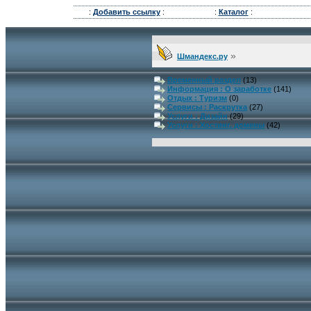
:
Добавить ссылку
:
:
Каталог
:
»
Шмандекс.ру
Временный раздел
(13)
Информация : О заработке
(141)
Отдых : Туризм
(0)
Сервисы : Раскрутка
(27)
Услуги : Дизайн
(29)
Услуги : Хостинг, домены
(42)