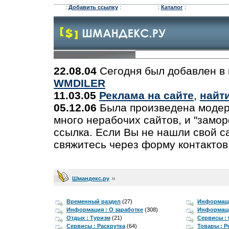
:
Добавить ссылку
:
:
Каталог
:
22.08.04
Сегодня был добавлен в 
WMDILER
11.03.05
Реклама на сайте
,
найт
05.12.06
Была произведена модер
много нерабочих сайтов, и "замо
ссылка. Если Вы не нашли свой са
свяжитесь через форму контактов
»
Шмандекс.ру
Временный раздел
(27)
Информаци
Информация : О заработке
(308)
Информаци
Отдых : Туризм
(21)
Сервисы :
Сервисы : Раскрутка
(64)
Товары : 