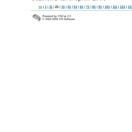
<<
|
1
|
11
|
21
|
31
|
41
|
51
|
61
|
71
|
81
|
91
|
101
|
111
|
121
|
13
Powered by CNCat 2.0
© 2002-2004 CN-Software