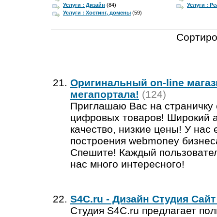
Услуги : Дизайн
(84)
Услуги : Р
Услуги : Хостинг, домены
(59)
Сортиро
Оригинальный on-line магаз
мегапортала!
(124)
Приглашаю Вас на страничку o
цифровых товаров! Широкий а
качество, низкие цены! У нас 
построения webmoney бизнеса
Спешите! Каждый пользовате
нас много интересного!
S4C.ru - Дизайн Студия Сайт
Студия S4C.ru предлагает пол