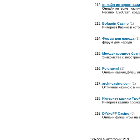
онлайн интернет каз
Онлайн интернет казин
Pecunix, EvoCash, кре
Bolgarin Casino
(1)
Интернет Казино в кото
Форум для народа
(1)
форум для народа
Международное брачн
Знакомства с иностран
Poigraem!
(1)
Онлайн казино,флэш иг
archi-casino.com
(1)
Отличное казино с ми
Интернет казино Трой
Интернет казино Тройк
DYakoFF Casino
(0)
Онлайн флеш игры на д
Ссылок в категории:
219