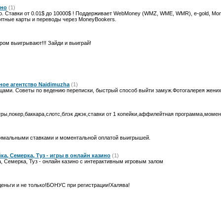
ино
(1)
о. Ставки от 0.01$ до 10000$ ! Поддерживает WebMoney (WMZ, WME, WMR), e-gold, Mo
дитные карты и переводы через MoneyBookers.
ром выигрывают!!! Зайди и выиграй!
ое агентство Naidimuzha
(1)
цами. Советы по ведению переписки, быстрый способ выйти замуж.Фотогалерея жених
ры,покер,баккара,слотс,блэк джэк,ставки от 1 копейки,аффилейтная программа,момен
нимальными ставками и моментальной оплатой выигрышей.
ка, Семерка, Туз - игры в онлайн казино
(1)
а, Семерка, Туз - онлайн казино с интерактивным игровым залом
еньги и не только!БОНУС при регистрации!Халява!