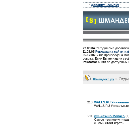
:
Добавить ссылку
:
22.08.04
Сегодня был добавлен
11.03.05
Реклама на сайте
,
на
05.12.06
Была произведена моде
ссылка. Если Вы не нашли свой
Реклама:
Книги по доступным 
» Отдых
Шмандекс.ру
WALLS.RU Уникальные
WALLS.RU Уникальные 
wm-казино Monaco
(1
Самое честное wm-кази
с нами стоит играть!