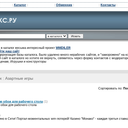
:
Каталог
:
:
Обменник
:
:
Контакты
:
 в каталог весьма интересный проект
WMDILER
йти наш сайт
рнизация базы каталога. Было удалено много нерабочих сайтов, и "заморожено" на 
 сайт в каталоге но хотите ее вернуть, свяжитесь через форму контактов с модератор
ценам, Игрушки и конструкторы
 : Азартные игры
Сортировать по:
По
 обои для рабочего стола
(1)
обои для рабочего стола
)
но в Сети! Портал моментальных wm-лотерей! Казино "Монако" - каждая третья ставк