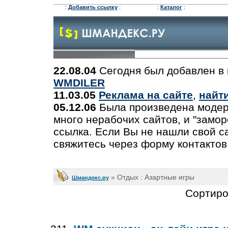
:
Добавить ссылку
:
:
Каталог
:
22.08.04
Сегодня был добавлен в 
WMDILER
11.03.05
Реклама на сайте
,
найт
05.12.06
Была произведена модер
много нерабочих сайтов, и "замо
ссылка. Если Вы не нашли свой са
свяжитесь через форму контактов
» Отдых : Азартные игры
Шмандекс.ру
Сортиро