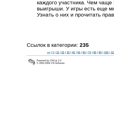
каждого участника. Чем чаще 
выигрыши. У игры есть еще м
Узнать о них и прочитать прав
Ссылок в категории:
235
<<
|
1
|
11
|
21
|
31
|
41
|
51
|
61
|
71
|
81
|
91
|
101
|
11
Powered by CNCat 2.0
© 2002-2004 CN-Software