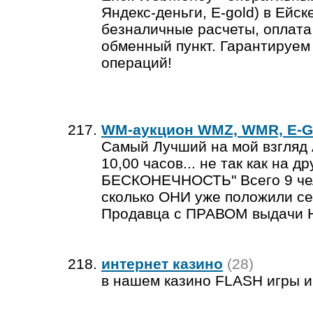
Яндекс-деньги, E-gold) в Ейс
безналичные расчеты, оплата
обменный пункт. Гарантируем
операций!
WM-аукцион WMZ, WMR, E-G
Самый Лучший на мой взгляд 
10,00 часов... не так как на 
БЕСКОНЕЧНОСТЬ" Всего 9 чело
сколько ОНИ уже положили се
Продавца с ПРАВОМ выдачи
интернет казино
(28)
в нашем казино FLASH игры и