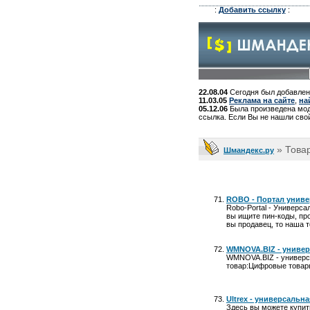
:
Добавить ссылку
:
22.08.04
Сегодня был добавлен
11.03.05
Реклама на сайте
,
на
05.12.06
Была произведена моде
ссылка. Если Вы не нашли свой
» Това
Шмандекс.ру
ROBO - Портал униве
Robo-Portal - Универс
вы ищите пин-коды, про
вы продавец, то наша 
WMNOVA.BIZ - универ
WMNOVA.BIZ - универс
товар:Цифровые товар
Ultrex - универсальн
Здесь вы можете купи