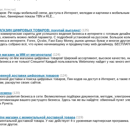
ерс.Аттестат]
ров: Pin-коды мобильной связи, доступа в Интернет, мелодии и картинки к мобильным
слых, баннерные показы TBN и RLE...
ГАЗИН ЦИФРОВЫХ ТОВАРОВ: покупай выгодно!
(125)
оммерческие скрипты для успешного ведения бизнеса в интернете с готовым дизайн
 изменить можно любой параметр. С подробной установкой на русском. Большое коли
еса в интернете. Forex, Qcsbs, Fast Easy Money, рынок ценных бумаг и многое друго
 Здесь собрано всё, что нужно начинающему и продвинутому web-дизайнеру. БЕСПЛА
 магазин за WM от мегапортала!
(124)
ичку on-line магазина цифровых товаров! Широкий ассортимент, высокое качество, ни
изнеса и не только! Спешите! Каждый пользователь Webmoney найдет у нас много инт
овеной доставки цифровых товаров
(124)
енной доставки и поиска цифровых товаров, Пин-кодов на доступ в Интернет, а также
м, раскрутке своих сайтов.
несмена
(120)
ого развития бизнеса в сети. Великолепные подборки документов, методик, электронны
оптимизации вашего растущего бизнеса. Здесь так же вы найдёте: обменный пункт эл
 Рунета.
ine магазин с моментальной доставкой товара
(119)
ментальной доставкой товара. У нас действует 4-х уровневая партнерская программа.
огое другое.