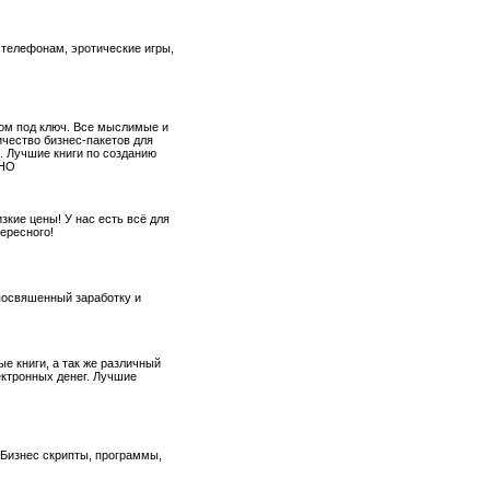
 телефонам, эротические игры,
ом под ключ. Все мыслимые и
чество бизнес-пакетов для
е. Лучшие книги по созданию
ТНО
зкие цены! У нас есть всё для
ересного!
 посвяшенный заработку и
е книги, а так же различный
ектронных денег. Лучшие
 Бизнес скрипты, программы,