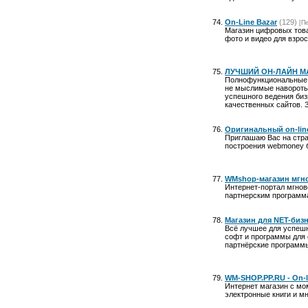
On-Line Bazar
(129)
[П
Магазин цифровых това
фото и видео для взро
ЛУЧШИЙ ОН-ЛАЙН МА
Полнофункциональные к
не мыслимые навороты,
успешного ведения бизн
качественных сайтов.
Оригинальный on-line
Приглашаю Вас на стран
построения webmoney б
WMshop-магазин мгн
Интернет-портал мгнов
партнерским программа
Магазин для NET-биз
Всё лучшее для успешн
софт и программы для 
партнёрские программы
WM-SHOP.PP.RU - On-l
Интернет магазин с мо
электронные книги и мн