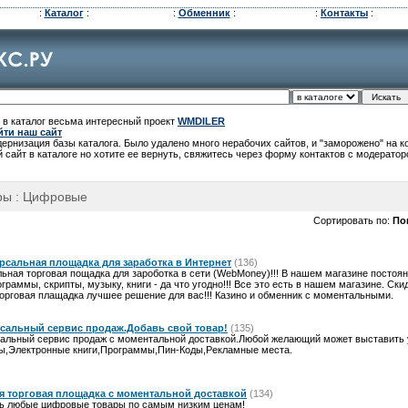
:
Каталог
:
:
Обменник
:
:
Контакты
:
 в каталог весьма интересный проект
WMDILER
йти наш сайт
рнизация базы каталога. Было удалено много нерабочих сайтов, и "заморожено" на 
 сайт в каталоге но хотите ее вернуть, свяжитесь через форму контактов с модератор
ры : Цифровые
Сортировать по:
По
рсальная площадка для заработка в Интернет
(136)
альная торговая пощадка для зароботка в сети (WebMoney)!!! В нашем магазине постоя
граммы, скрипты, музыку, книги - да что угодно!!! Все это есть в нашем магазине. Ски
торговая плащадка лучшее решение для вас!!! Казино и обменник с моментальными.
сальный сервис продаж.Добавь свой товар!
(135)
альный сервис продаж с моментальной доставкой.Любой желающий может выставить у
ы,Электронные книги,Программы,Пин-Коды,Рекламные места.
ая торговая площадка с моментальной доставкой
(134)
ть любые цифровые товары по самым низким ценам!