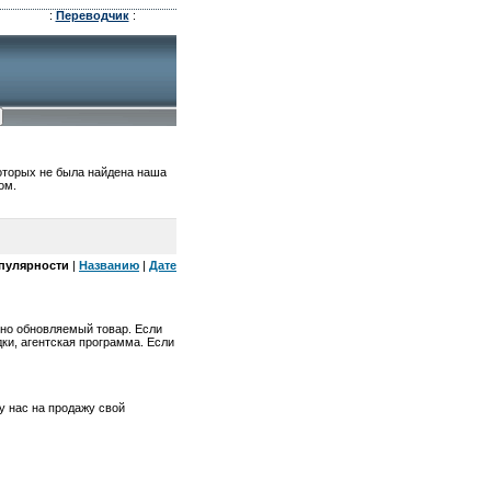
:
Переводчик
:
которых не была найдена наша
ом.
пулярности
|
Названию
|
Дате
нно обновляемый товар. Если
дки, агентская программа. Если
 нас на продажу свой