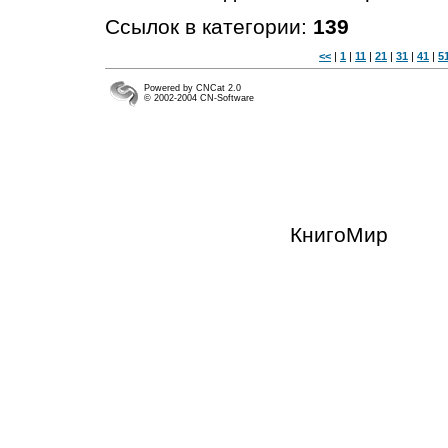
Ссылок в категории:
139
<<
|
1
|
11
|
21
|
31
|
41
|
5
Powered by CNCat 2.0
© 2002-2004 CN-Software
КнигоМир