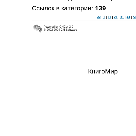
Ссылок в категории:
139
<<
|
1
|
11
|
21
|
31
|
41
|
5
Powered by CNCat 2.0
© 2002-2004 CN-Software
КнигоМир