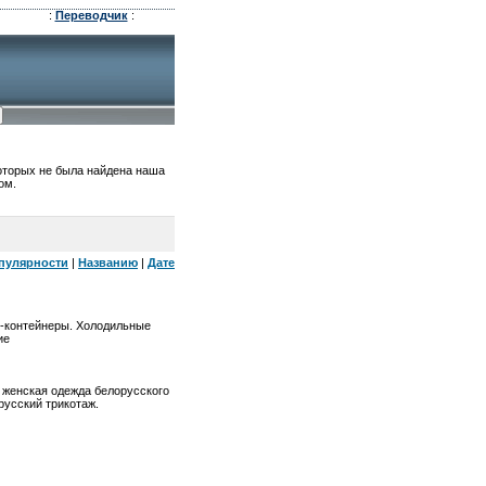
:
Переводчик
:
которых не была найдена наша
ом.
пулярности
|
Названию
|
Дате
-контейнеры. Холодильные
ие
 женская одежда белорусского
усский трикотаж.