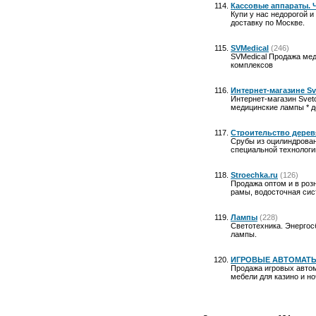
Кассовые аппараты. Ч
Купи у нас недорогой и
доставку по Москве.
SVMedical
(246)
SVMedical Продажа мед
комплексов
Интернет-магазине Sv
Интернет-магазин Svet
медицинские лампы * д
Строительство дерев
Срубы из оцилиндрован
специальной технологи
Stroechka.ru
(126)
Продажа оптом и в роз
рамы, водосточная сис
Лампы
(228)
Светотехника. Энергос
лампы.
ИГРОВЫЕ АВТОМАТЫ
Продажа игровых автом
мебели для казино и н