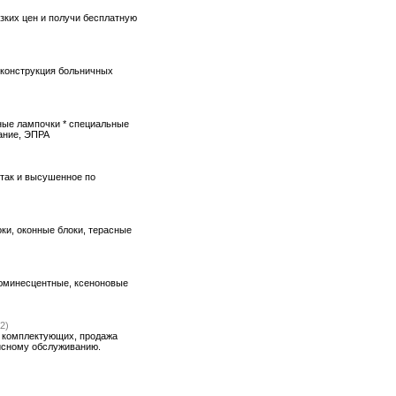
изких цен и получи бесплатную
еконструкция больничных
ные лампочки * специальные
ание, ЭПРА
 так и высушенное по
ки, оконные блоки, терасные
люминесцентные, ксеноновые
2)
а комплектующих, продажа
висному обслуживанию.