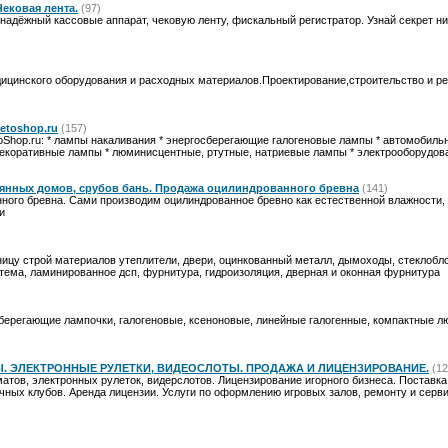
ековая лента.
(97)
 надёжный кассовые аппарат, чековую ленту, фискальный регистратор. Узнай секрет н
ицинского оборудования и расходных материалов.Проектирование,строительство и р
etoshop.ru
(157)
oShop.ru: * лампы накаливания * энергосберегающие галогеновые лампы * автомобиль
екоративные лампы * люминисцентные, ртутные, натриевые лампы * электрооборудов
янных домов, срубов бань. Продажа оцилиндрованного бревна
(141)
ного бревна. Сами производим оцилиндрованное бревно как естественной влажности,
и
ницу строй материалов утеплители, двери, оцинкованный металл, дымоходы, стеклобло
тема, ламинированное дсп, фурнитура, гидроизоляция, дверная и оконная фурнитура
берегающие лампочки, галогеновые, ксеноновые, линейные галогенные, компактные 
. ЭЛЕКТРОННЫЕ РУЛЕТКИ, ВИДЕОСЛОТЫ. ПРОДАЖА И ЛИЦЕНЗИРОВАНИЕ.
(12
атов, электронных рулеток, видерслотов. Лицензирование игорного бизнеса. Поставк
очных клубов. Аренда лицензии. Услуги по оформлению игровых залов, ремонту и сер