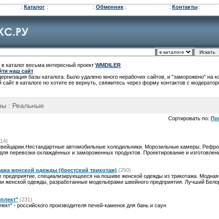
:
Каталог
:
:
Обменник
:
:
Контакты
:
 в каталог весьма интересный проект
WMDILER
йти наш сайт
рнизация базы каталога. Было удалено много нерабочих сайтов, и "заморожено" на 
 сайт в каталоге но хотите ее вернуть, свяжитесь через форму контактов с модератор
ры : Реальные
Сортировать по:
По
114)
Швейцарии.Нестандартные автомобильные холодильники. Морозильные камеры. Рефро
для перевозки охлаждённых и замороженных продуктов. Проектирование и изготовлен
ажа женской одежды (брестский трикотаж)
(250)
предприятие, специализирующееся на пошиве женской одежды из трикотажа. Модная
ии женской одежды, разработанные модельерами швейного предприятия. Лучший Белор
плект"
(231)
кт" - российского производителя печей-каменок для бань и саун