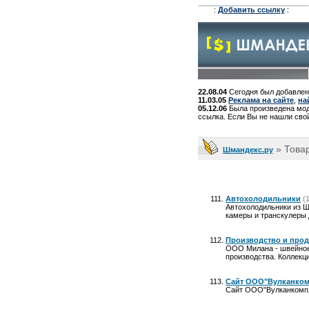
:
Добавить ссылку
:
22.08.04
Сегодня был добавлен
11.03.05
Реклама на сайте
,
на
05.12.06
Была произведена моде
ссылка. Если Вы не нашли свой
» Това
Шмандекс.ру
Автохолодильники
(
Автохолодильники из 
камеры и транскулеры 
Производство и прод
ООО Милана - швейное 
производства. Коллекц
Сайт ООО"Вулканком
Сайт ООО"Вулканкомпле