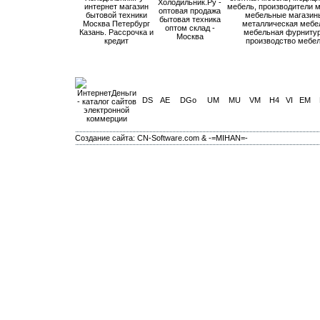
Холодильник.Ру -
интернет магазин
мебель, производители м
оптовая продажа
бытовой техники
мебельные магазин
бытовая техника
Москва Петербург
металлическая мебе
оптом склад -
Казань. Рассрочка и
мебельная фурнитур
Москва
кредит
производство мебе
DS
AE
DGo
UM
MU
VM
H4
VI
EM
Создание сайта: CN-Software.com & -=MIHAN=-
Каталог WM Каталог Webmoney рейтинг WM рейтинг Webmoney сайтов ресурсов сайты о вебмоней вебманей принимающие использующие
заработок магазин лотерея лотереи деньги товары он лайн услуги лучшие сайты