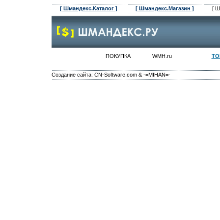
[ Шмандекс.Каталог ]
[ Шмандекс.Магазин ]
[ 
ПОКУПКА
WMH.ru
ТО
Создание сайта: CN-Software.com & -=MIHAN=-
Каталог WM Каталог Webmoney рейтинг WM рейтинг Webmoney сайтов ресурсов сайты о вебмоней вебманей принимающие использующие
заработок магазин лотерея лотереи деньги товары он лайн услуги лучшие сайты