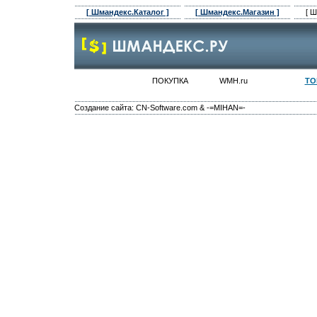
[ Шмандекс.Каталог ]
[ Шмандекс.Магазин ]
[ 
ПОКУПКА
WMH.ru
ТО
Создание сайта: CN-Software.com & -=MIHAN=-
Каталог WM Каталог Webmoney рейтинг WM рейтинг Webmoney сайтов ресурсов сайты о вебмоней вебманей принимающие использующие
заработок магазин лотерея лотереи деньги товары он лайн услуги лучшие сайты