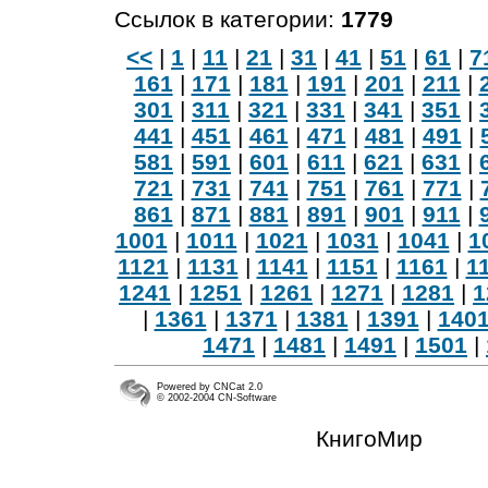
Ссылок в категории:
1779
<<
|
1
|
11
|
21
|
31
|
41
|
51
|
61
|
7
161
|
171
|
181
|
191
|
201
|
211
|
301
|
311
|
321
|
331
|
341
|
351
|
441
|
451
|
461
|
471
|
481
|
491
|
581
|
591
|
601
|
611
|
621
|
631
|
721
|
731
|
741
|
751
|
761
|
771
|
861
|
871
|
881
|
891
|
901
|
911
|
1001
|
1011
|
1021
|
1031
|
1041
|
1
1121
|
1131
|
1141
|
1151
|
1161
|
1
1241
|
1251
|
1261
|
1271
|
1281
|
1
|
1361
|
1371
|
1381
|
1391
|
140
1471
|
1481
|
1491
|
1501
|
Powered by CNCat 2.0
© 2002-2004 CN-Software
КнигоМир