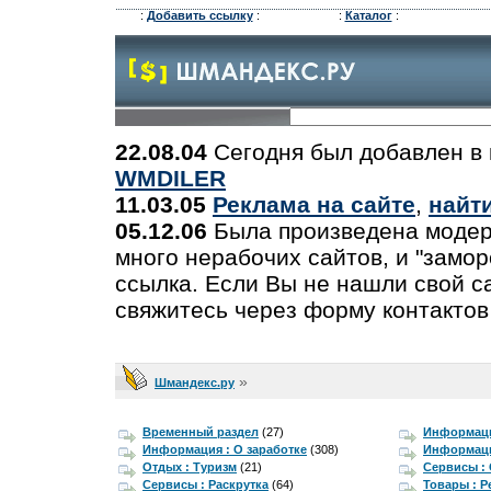
:
Добавить ссылку
:
:
Каталог
:
22.08.04
Сегодня был добавлен в 
WMDILER
11.03.05
Реклама на сайте
,
найт
05.12.06
Была произведена модер
много нерабочих сайтов, и "замо
ссылка. Если Вы не нашли свой са
свяжитесь через форму контактов
»
Шмандекс.ру
Временный раздел
(27)
Информаци
Информация : О заработке
(308)
Информаци
Отдых : Туризм
(21)
Сервисы :
Сервисы : Раскрутка
(64)
Товары : 