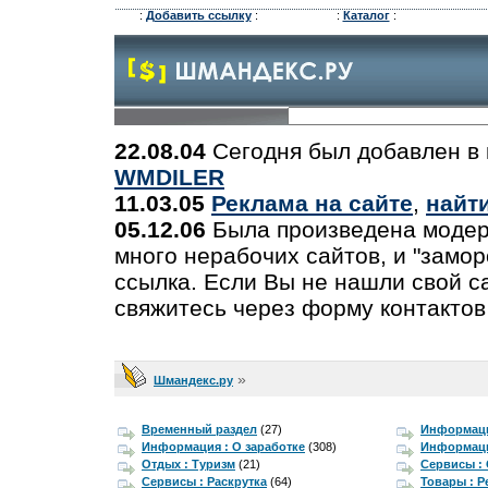
:
Добавить ссылку
:
:
Каталог
:
22.08.04
Сегодня был добавлен в 
WMDILER
11.03.05
Реклама на сайте
,
найт
05.12.06
Была произведена модер
много нерабочих сайтов, и "замо
ссылка. Если Вы не нашли свой са
свяжитесь через форму контактов
»
Шмандекс.ру
Временный раздел
(27)
Информаци
Информация : О заработке
(308)
Информаци
Отдых : Туризм
(21)
Сервисы :
Сервисы : Раскрутка
(64)
Товары : 