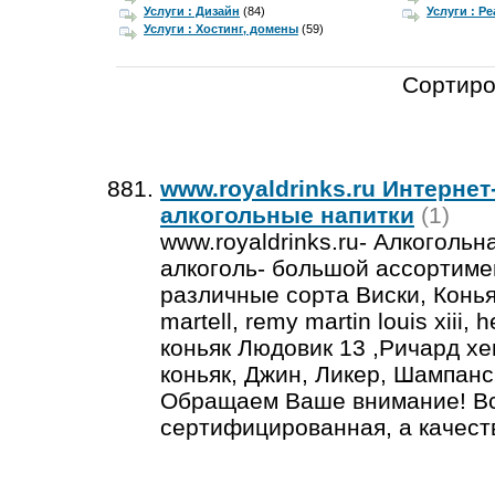
Услуги : Дизайн
(84)
Услуги : Р
Услуги : Хостинг, домены
(59)
Сортиро
www.royaldrinks.ru Интерне
алкогольные напитки
(1)
www.royaldrinks.ru- Алкогольн
алкоголь- большой ассортимен
различные сорта Виски, Конья
martell, remy martin louis xiii,
коньяк Людовик 13 ,Ричард х
коньяк, Джин, Ликер, Шампанск
Обращаем Ваше внимание! Вс
сертифицированная, а качест