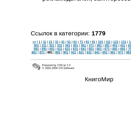
Ссылок в категории:
1779
<<
|
1
|
11
|
21
|
31
|
41
|
51
|
61
|
71
|
81
|
91
|
101
|
111
|
121
|
131
|
1
301
|
311
|
321
|
331
|
341
|
351
|
361
|
371
|
381
|
391
|
401
|
411
|
4
581
|
591
|
601
|
611
|
621
|
631
|
641
|
651
|
661
|
671
|
681
|
691
|
7
861
|
871
|
881
|
891
|
901
|
911
|
921
|
931
|
941
|
951
|
961
|
971
|
98
Powered by CNCat 2.0
© 2002-2004 CN-Software
КнигоМир