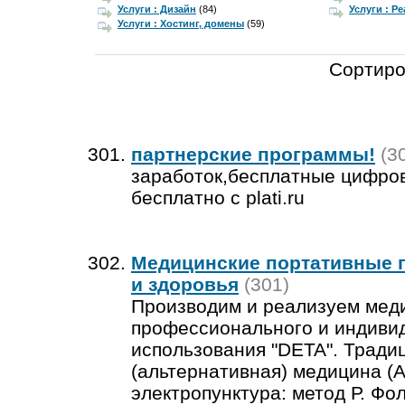
Услуги : Дизайн
(84)
Услуги : Р
Услуги : Хостинг, домены
(59)
Сортиро
партнерские программы!
(3
заработок,бесплатные цифро
бесплатно с plati.ru
Медицинские портативные 
и здоровья
(301)
Производим и реализуем мед
профессионального и индиви
использования "DETA". Тради
(альтернативная) медицина (А
электропунктура: метод Р. Фол