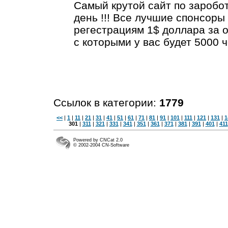
Самый крутой сайт по зароботк
день !!! Все лучшие спонсоры
регестрациям 1$ доллара за 
с которыми у вас будет 5000 ч
Ссылок в категории:
1779
<<
|
1
|
11
|
21
|
31
|
41
|
51
|
61
|
71
|
81
|
91
|
101
|
111
|
121
|
131
|
1
301
|
311
|
321
|
331
|
341
|
351
|
361
|
371
|
381
|
391
|
401
|
411
Powered by CNCat 2.0
© 2002-2004 CN-Software