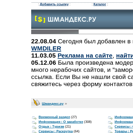
:
Добавить ссылку
:
:
Каталог
:
22.08.04
Сегодня был добавлен в 
WMDILER
11.03.05
Реклама на сайте
,
найт
05.12.06
Была произведена модер
много нерабочих сайтов, и "замо
ссылка. Если Вы не нашли свой са
свяжитесь через форму контактов
»
Шмандекс.ру
Временный раздел
(27)
Информаци
Информация : О заработке
(308)
Информаци
Отдых : Туризм
(21)
Сервисы :
Сервисы : Раскрутка
(64)
Товары : 