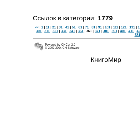
Ссылок в категории:
1779
<<
|
1
|
11
|
21
|
31
|
41
|
51
|
61
|
71
|
81
|
91
|
101
|
111
|
121
|
131
|
1
301
|
311
|
321
|
331
|
341
|
351
|
361
|
371
|
381
|
391
|
401
|
411
|
4
58
Powered by CNCat 2.0
© 2002-2004 CN-Software
КнигоМир