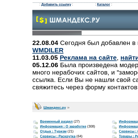
:
Добавить ссылку
:
:
Каталог
:
22.08.04
Сегодня был добавлен в 
WMDILER
11.03.05
Реклама на сайте
,
найт
05.12.06
Была произведена модер
много нерабочих сайтов, и "замо
ссылка. Если Вы не нашли свой са
свяжитесь через форму контактов
»
Шмандекс.ру
Временный раздел
(27)
Информаци
Информация : О заработке
(308)
Информаци
Отдых : Туризм
(21)
Сервисы :
Сервисы : Раскрутка
(64)
Товары : 