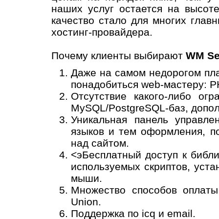
наших услуг остается на высот
качество стало для многих глав
хостинг-провайдера.
Почему клиенты выбирают
WM Se
Даже на самом недорогом пла
понадобиться web-мастеру: PH
Отсутствие какого-либо огр
MySQL/PostgreSQL-баз, допол
Уникальная панель управле
языков и тем оформления, п
над сайтом.
<эБесплатный доступ к библ
используемых скриптов, уст
мыши.
Множество способов оплаты
Union.
Поддержка по icq и email.