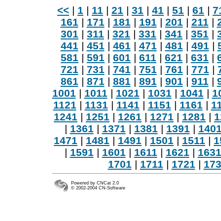
<<
|
1
|
11
|
21
|
31
|
41
|
51
|
61
|
7
161
|
171
|
181
|
191
|
201
|
211
|
301
|
311
|
321
|
331
|
341
|
351
|
441
|
451
|
461
|
471
|
481
|
491
|
581
|
591
|
601
|
611
|
621
|
631
|
721
|
731
|
741
|
751
|
761
|
771
|
861
|
871
|
881
|
891
|
901
|
911
|
1001
|
1011
|
1021
|
1031
|
1041
|
1
1121
|
1131
|
1141
|
1151
|
1161
|
1
1241
|
1251
|
1261
|
1271
|
1281
|
1
|
1361
|
1371
|
1381
|
1391
|
140
1471
|
1481
|
1491
|
1501
|
1511
|
1
|
1591
|
1601
|
1611
|
1621
|
163
1701
|
1711
|
1721
|
17
Powered by CNCat 2.0
© 2002-2004 CN-Software