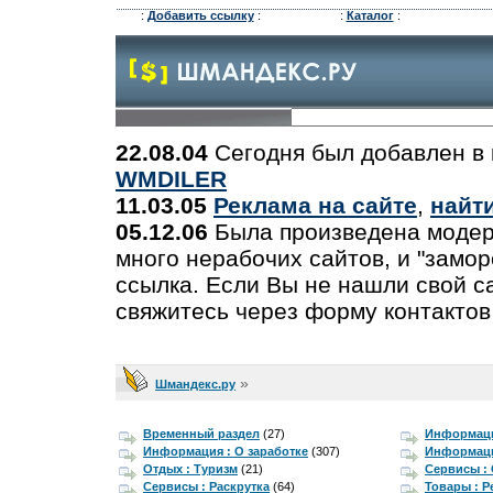
:
Добавить ссылку
:
:
Каталог
:
22.08.04
Сегодня был добавлен в 
WMDILER
11.03.05
Реклама на сайте
,
найт
05.12.06
Была произведена модер
много нерабочих сайтов, и "замо
ссылка. Если Вы не нашли свой са
свяжитесь через форму контактов
»
Шмандекс.ру
Временный раздел
(27)
Информаци
Информация : О заработке
(307)
Информаци
Отдых : Туризм
(21)
Сервисы :
Сервисы : Раскрутка
(64)
Товары : 