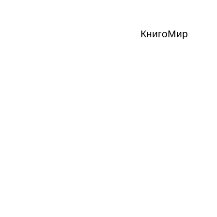
КнигоМир