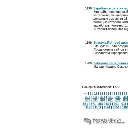
Заработк в сети инте
Это сайт, посвященный 
Интернете, то наверня
денежные суммы от 1$ 
помощью которого комп
заработать! Конечно, 1
Интернет наверняка ок
Sitestyle.RU - веб д
SiteStyle.ru - это соз
Продвижение сайтов в 
Разработка корпоратив
Заберите свои деньг
Магазин Казино Ссылк
Ссылок в категории:
1779
<<
|
1
|
11
|
21
|
31
|
41
|
51
|
61
301
|
311
|
321
|
331
|
341
|
35
581
|
591
|
601
|
611
|
621
|
63
861
|
871
|
881
|
891
|
901
|
911
1121
|
1131
|
1141
|
1151
|
116
Powered by CNCat 2.0
© 2002-2004 CN-Software