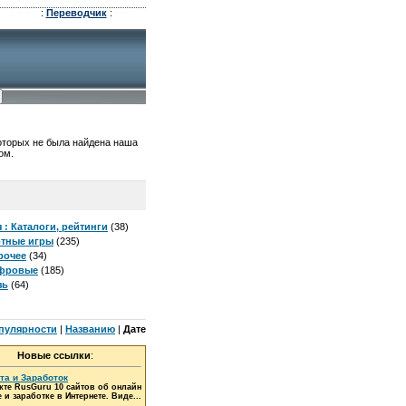
:
Переводчик
:
которых не была найдена наша
ом.
: Каталоги, рейтинги
(38)
ртные игры
(235)
рочее
(34)
ифровые
(185)
зь
(64)
пулярности
|
Названию
|
Дате
Новые ссылки
:
та и Заработок
кте RusGuru 10 сайтов об онлайн
 и заработке в Интернете. Виде...