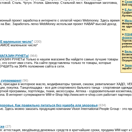
»
Серви
стовой. Сталь. Чугун. Уголок. Швеллер. Стальной лист. Квадратная заготовка,
Веб-се
»
Е.Ар
Графич
Артемь
нный проект заработка в интернете с оплатой через Webmoney. Здесь время
»
Мага
 на Вас. Заработать легко WebMoney использая проект НАВАР высокй доход
Интерн
по адр
ка...
»
FISH
форек
Торгов
Е маленькое число"
(200)
режим
"САМОЕ маленькое число"
роботов
»
Белы
Возмож
й МАГАЗИН РУНЕТа!
(964)
регист
МАГАЗИН РУНЕТа! Только в нашем магазине Вы найдете самые лучшие товары
Осущес
, кто хочет ими стать. На сайте представлены только те товары, которые
»
Зара
ЧШИТЬ на 364% положение сайта в сети.
зарабо
т супермаркет
(96)
я, присадки в моторное масло, модификаторы трения, смазки, ревитализант ХАДО, V
ии, покупка. Танцплощадка - все для спортивного бального танца - спортивная одежд
артной программы, портпледы, ткани, аксессуары. Аптека - оздоровительная космети
ona. В интернет супермаркете WM-e-Shop http://www.wm-e-shop.com работает партнерс
здоровье. Как правильно питаться без ущерба для здоровья
(634)
. Здесь можно заказать продукцию компании Vision International People Group - это п
ске
(27)
я: аттестация, ввод/вывод денежных средств в кратчайшие сроки, продажа WM-карт и P