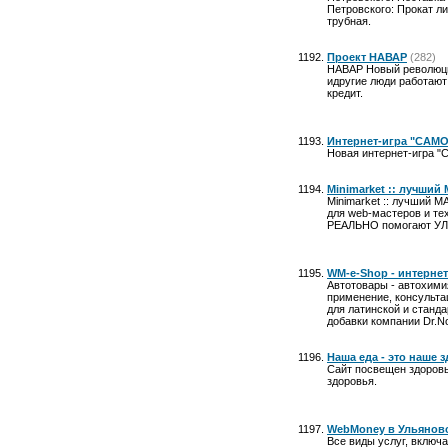
Петровского: Прокат ли
трубная.
Проект НАВАР
(282)
НАВАР Новый революцио
идругие люди работают
кредит.
Интернет-игра "САМО
Новая интернет-игра 
Minimarket :: лучши
Minimarket :: лучший 
для web-мастеров и тех
РЕАЛЬНО помогают УЛУ
WM-e-Shop - интерне
Автотовары - автохими
применение, консультац
для латинской и станд
добавки компании Dr.N
Наша еда - это наше 
Сайт посвещен здоровью
здоровья.
WebMoney в Ульянов
Все виды услуг, включа