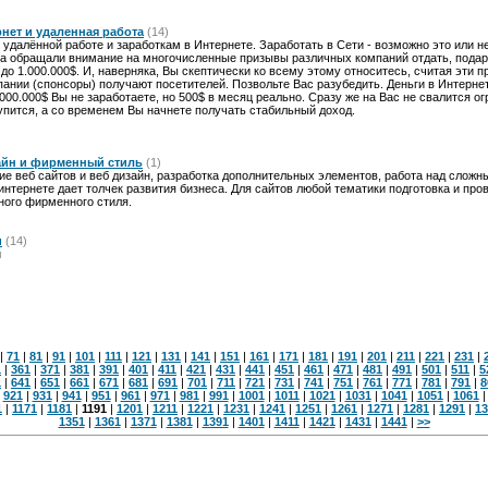
рнет и удаленная работа
(14)
удалённой работе и заработкам в Интернете. Заработать в Сети - возможно это или н
ка обращали внимание на многочисленные призывы различных компаний отдать, подар
до 1.000.000$. И, наверняка, Вы скептически ко всему этому относитесь, считая эти 
ании (спонсоры) получают посетителей. Позвольте Вас разубедить. Деньги в Интерне
.000.000$ Вы не заработаете, но 500$ в месяц реально. Сразу же на Вас не свалится 
упится, а со временем Вы начнете получать стабильный доход.
изайн и фирменный стиль
(1)
дание веб сайтов и веб дизайн, разработка дополнительных элементов, работа над слож
интернете дает толчек развития бизнеса. Для сайтов любой тематики подготовка и пр
ного фирменного стиля.
и
(14)
и
|
71
|
81
|
91
|
101
|
111
|
121
|
131
|
141
|
151
|
161
|
171
|
181
|
191
|
201
|
211
|
221
|
231
|
1
|
361
|
371
|
381
|
391
|
401
|
411
|
421
|
431
|
441
|
451
|
461
|
471
|
481
|
491
|
501
|
511
|
5
1
|
641
|
651
|
661
|
671
|
681
|
691
|
701
|
711
|
721
|
731
|
741
|
751
|
761
|
771
|
781
|
791
|
8
|
921
|
931
|
941
|
951
|
961
|
971
|
981
|
991
|
1001
|
1011
|
1021
|
1031
|
1041
|
1051
|
1061
1
|
1171
|
1181
|
1191
|
1201
|
1211
|
1221
|
1231
|
1241
|
1251
|
1261
|
1271
|
1281
|
1291
|
13
1351
|
1361
|
1371
|
1381
|
1391
|
1401
|
1411
|
1421
|
1431
|
1441
|
>>