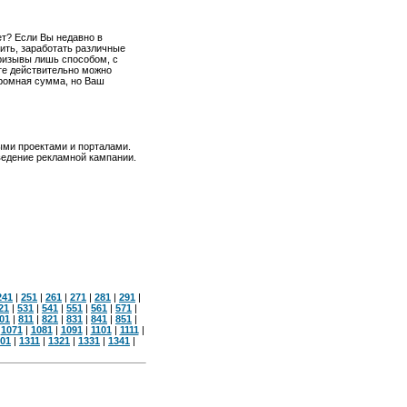
ет? Если Вы недавно в
ить, заработать различные
призывы лишь способом, с
те действительно можно
огромная сумма, но Ваш
ными проектами и порталами.
оведение рекламной кампании.
241
|
251
|
261
|
271
|
281
|
291
|
21
|
531
|
541
|
551
|
561
|
571
|
01
|
811
|
821
|
831
|
841
|
851
|
|
1071
|
1081
|
1091
|
1101
|
1111
|
01
|
1311
|
1321
|
1331
|
1341
|