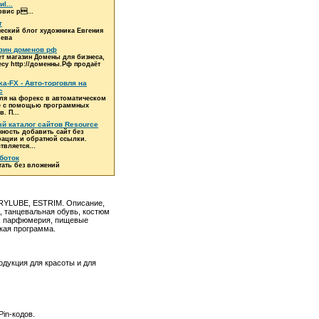
l...
рвис р...
т
еский блог художника Евгения
ева
зин доменов рф
ет магазин Домены для бизнеса,
есу http://доменны.Рф продаёт
ka-FX - Авто-торговля на
с
ля на форекс в автоматическом
е с помощью программных
. П...
й каталог сайтов Resource
ность добавить сайт без
рации и обратной ссылки.
твляется...
боток
тать без вложений
ERYLUBE, ESTRIM. Описание,
а, танцевальная обувь, костюм
ка, парфюмерия, пищевые
кая программа.
родукция для красоты и для
in-кодов.