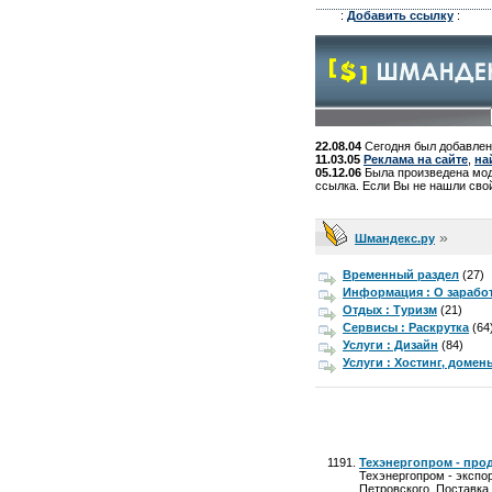
:
Добавить ссылку
:
22.08.04
Сегодня был добавлен
11.03.05
Реклама на сайте
,
на
05.12.06
Была произведена моде
ссылка. Если Вы не нашли свой
»
Шмандекс.ру
Временный раздел
(27)
Информация : О зарабо
Отдых : Туризм
(21)
Сервисы : Раскрутка
(64
Услуги : Дизайн
(84)
Услуги : Хостинг, домен
Техэнергопром - про
Техэнергопром - экспо
Петровского. Поставка