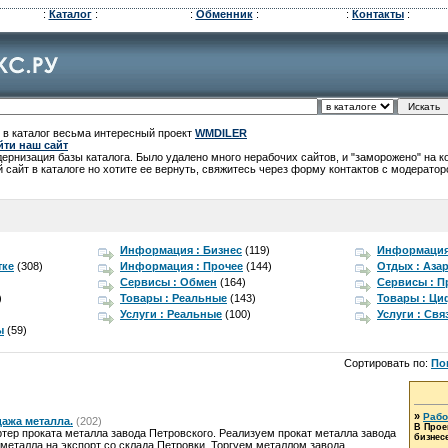
:
Каталог
:
:
Обменник
:
:
Контакты
:
 в каталог весьма интересный проект
WMDILER
йти наш сайт
рнизация базы каталога. Было удалено много нерабочих сайтов, и "заморожено" на 
 сайт в каталоге но хотите ее вернуть, свяжитесь через форму контактов с модератор
Информация : Бизнес
(119)
Информация 
тке
(308)
Информация : Прочее
(144)
Отдых : Аза
Сервисы : Обмен
(164)
Сервисы : П
)
Товары : Реальные
(143)
Товары : Ц
Услуги : Реальные
(100)
Услуги : Свя
ы
(59)
Сортировать по:
По
»
Рабо
дажа металла.
(202)
В Прое
ртер проката металла завода Петровского. Реализуем прокат металла завода
бизнесе
 металла на экспорт со склада Петровки. Торгуем металлом завода