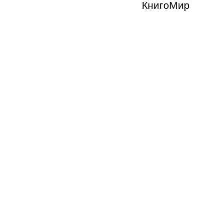
КнигоМир