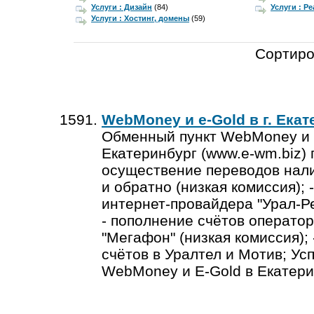
Услуги : Дизайн
(84)
Услуги : Р
Услуги : Хостинг, домены
(59)
Сортиро
WebMoney и e-Gold в г. Ека
Обменный пункт WebMoney и e
Екатеринбург (www.e-wm.biz) 
осуществение переводов нали
и обратно (низкая комиссия); 
интернет-провайдера "Урал-Ре
- пополнение счётов оператор
"Мегафон" (низкая комиссия); 
счётов в Уралтел и Мотив; Ус
WebMoney и E-Gold в Екатери