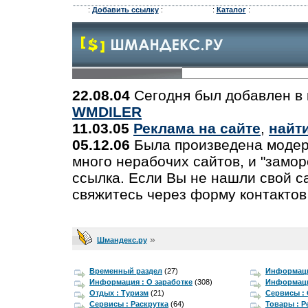
:
Добавить ссылку
:
:
Каталог
:
22.08.04
Сегодня был добавлен в 
WMDILER
11.03.05
Реклама на сайте
,
найт
05.12.06
Была произведена модер
много нерабочих сайтов, и "замо
ссылка. Если Вы не нашли свой са
свяжитесь через форму контактов
»
Шмандекс.ру
Временный раздел
(27)
Информаци
Информация : О заработке
(308)
Информаци
Отдых : Туризм
(21)
Сервисы :
Сервисы : Раскрутка
(64)
Товары : 