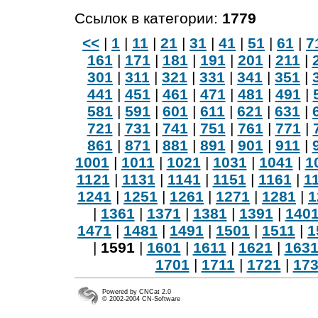
Ссылок в категории:
1779
<<
|
1
|
11
|
21
|
31
|
41
|
51
|
61
|
7
161
|
171
|
181
|
191
|
201
|
211
|
301
|
311
|
321
|
331
|
341
|
351
|
441
|
451
|
461
|
471
|
481
|
491
|
581
|
591
|
601
|
611
|
621
|
631
|
721
|
731
|
741
|
751
|
761
|
771
|
861
|
871
|
881
|
891
|
901
|
911
|
1001
|
1011
|
1021
|
1031
|
1041
|
1
1121
|
1131
|
1141
|
1151
|
1161
|
1
1241
|
1251
|
1261
|
1271
|
1281
|
1
|
1361
|
1371
|
1381
|
1391
|
140
1471
|
1481
|
1491
|
1501
|
1511
|
1
|
1591
|
1601
|
1611
|
1621
|
163
1701
|
1711
|
1721
|
17
Powered by CNCat 2.0
© 2002-2004 CN-Software